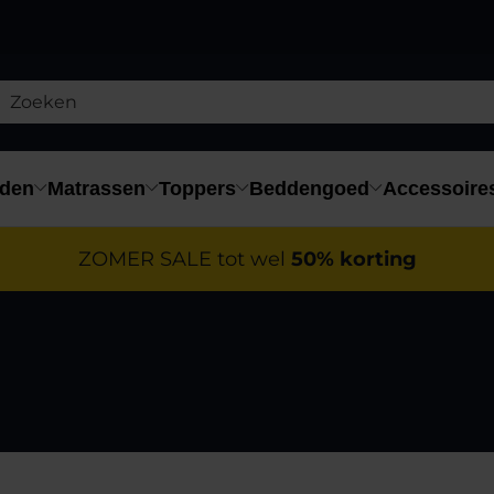
den
Matrassen
Toppers
Beddengoed
Accessoire
ZOMER SALE tot wel
50% korting