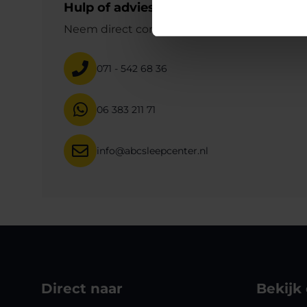
Hulp of advies?
Neem direct contact met ons op
071 - 542 68 36
06 383 211 71
info@abcsleepcenter.nl
Direct naar
Bekijk