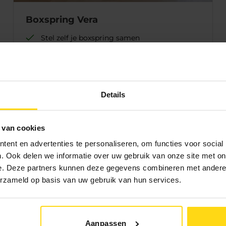
Boxspring Vera
Stel zelf je boxspring samen
Ruim 1-persoonsbed
Veel kleuren en stoffen
Bezorging:
4 tot 8 weken
Details
Afhalen:
2
tot 44 weken
1145.-
795.-
 van cookies
ent en advertenties te personaliseren, om functies voor social
. Ook delen we informatie over uw gebruik van onze site met on
e. Deze partners kunnen deze gegevens combineren met andere i
erzameld op basis van uw gebruik van hun services.
Aanpassen