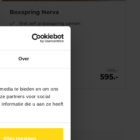
Boxspring Nerva
Stel zelf je boxspring samen
Ruim 1-persoonsbed
Veel kleuren en stoffen
Bezorging:
6 tot 10 weken
Over
Afhalen:
4
tot 6 weken
795.-
595.-
 media te bieden en om ons
ze partners voor social
nformatie die u aan ze heeft
Alles toestaan