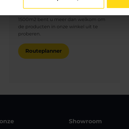
Bezoek onze showroom
Met een showroom van meer dan
1500m2 bent u meer dan welkom om
de producten in onze winkel uit te
proberen.
Routeplanner
 onze
Showroom