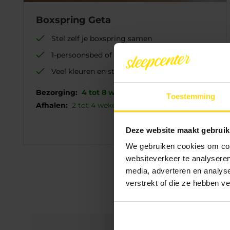
Boxspring Geta
Stel zelf je boxspring samen
1-persoonsbed of Twijfelaar
Veel kleuren en stoffen
Bezorging:
4 tot 8 weken
Toestemming
Afhalen:
2
tot 4 weken
845.-
595.-
Deze website maakt gebruik
We gebruiken cookies om cont
websiteverkeer te analyseren
media, adverteren en analys
verstrekt of die ze hebben v