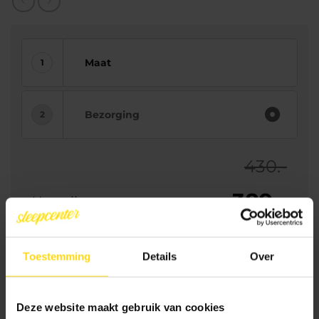
Maat
Bezorging
430.-
389.-
Uw prijs:
Toevoegen aan winkelwagen
Toestemming
Details
Over
Deze website maakt gebruik van cookies