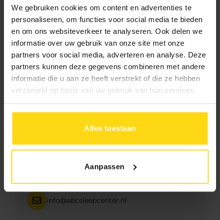
Beschrijving
We gebruiken cookies om content en advertenties te
personaliseren, om functies voor social media te bieden
en om ons websiteverkeer te analyseren. Ook delen we
informatie over uw gebruik van onze site met onze
partners voor social media, adverteren en analyse. Deze
partners kunnen deze gegevens combineren met andere
informatie die u aan ze heeft verstrekt of die ze hebben
verzameld op basis van uw gebruik van hun services.
Hulp of advies?
Neem direct contact met ons op
Alles toestaan
071 - 542 68 36
Aanpassen
06 383 211 71
info@abcsleepcenter.nl