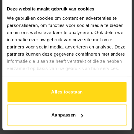
Deze website maakt gebruik van cookies
1.421.-
We gebruiken cookies om content en advertenties te
995.-
personaliseren, om functies voor social media te bieden
Uw prijs:
en om ons websiteverkeer te analyseren. Ook delen we
informatie over uw gebruik van onze site met onze
partners voor social media, adverteren en analyse. Deze
10% aanbetalen
In 1 keer betalen
partners kunnen deze gegevens combineren met andere
Rest bij levering
informatie die u aan ze heeft verstrekt of die ze hebben
verzameld op basis van uw gebruik van hun services.
Levertijd:
Bezorging:
4 tot 8 weken
Alles toestaan
Afhalen:
2
tot 4 weken
Toevoegen aan winkelwagen
Aanpassen