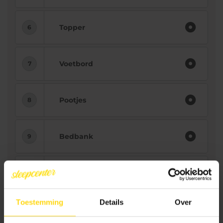
Topper
Voetbord
Pootjes
Bedbank
Nachtkast
Toestemming
Details
Over
Bezorging