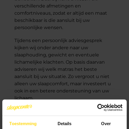
verschillende afmetingen en
comfortniveaus, zodat er altijd een maat
beschikbaar is die aansluit bij uw
persoonlijke wensen.
Tijdens een persoonlijk adviesgesprek
kijken wij onder andere naar uw
slaaphouding, gewicht en eventuele
lichamelijke klachten. Op basis daarvan
adviseren wij welk matras het beste
aansluit bij uw situatie. Zo vergroot u niet
alleen uw slaapcomfort, maar investeert u
ook in een betere ondersteuning van uw
lichaam.
Ontdek ons complete assortiment
slaapproducten
Toestemming
Details
Over
ABC Sleepcenter is meer dan alleen een