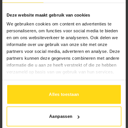
beddenwinkel. Naast boxsprings,
matrassen en bedden vindt u bij ons een
Deze website maakt gebruik van cookies
compleet assortiment accessoires voor een
We gebruiken cookies om content en advertenties te
comfortabele slaapomgeving. Denk
personaliseren, om functies voor social media te bieden
bijvoorbeeld aan
hoofdkussens
, bedtextiel,
en om ons websiteverkeer te analyseren. Ook delen we
een dekbed en producten van Formesse.
informatie over uw gebruik van onze site met onze
partners voor social media, adverteren en analyse. Deze
Ook wanneer u op zoek bent naar een
partners kunnen deze gegevens combineren met andere
luchtig zomerdekbed of beddengoed van
informatie die u aan ze heeft verstrekt of die ze hebben
zacht katoen kunt u bij ons terecht.
verzameld op basis van uw gebruik van hun services.
Dankzij het brede assortiment stelt u
eenvoudig een complete slaapomgeving
samen die aansluit bij uw wensen.
Alles toestaan
Aanpassen