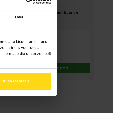
nbetalen
In 1 keer betalen
Over
evering
ijd:
 media te bieden en om ons
rging:
4 tot 8 weken
ze partners voor social
len:
2
tot 4 weken
nformatie die u aan ze heeft
Toevoegen aan winkelwagen
Alles toestaan