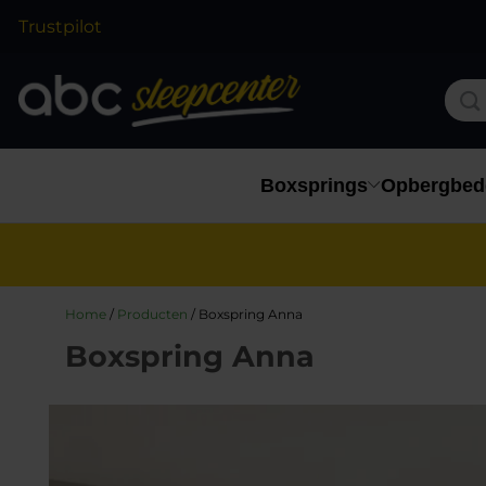
Trustpilot
Boxsprings
Opbergbed
Home
/
Producten
/
Boxspring Anna
Boxspring Anna