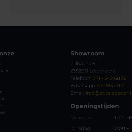
 onze
Showroom
s
Zijlbaan 26
dden
2352BN Leiderdorp
Telefoon:
071 - 542 68 36
Whatsapp:
06 383 211 71
ms
Email:
info@abcsleepcente
den
Openingstijden
es
ed
Maandag
11:00 – 
Dinsdag
10:00 – 