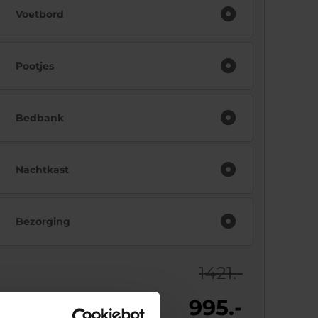
Voetbord
Pootjes
Bedbank
Nachtkast
Bezorging
1421.-
995.-
js: