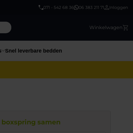
071 - 542 68 36
06 383 211 71
Inloggen
Winkelwagen
s
Snel leverbare bedden
e boxspring samen