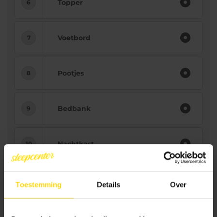
Topper
Voetbord
Pootjes
Bedbank
Nachtkast
Bezorging
Toestemming
Details
Over
2659.-