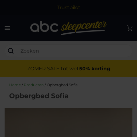
Trustpilot
ZOMER SALE tot wel
50% korting
Home
/
Producten
/
Opbergbed Sofia
Opbergbed Sofia