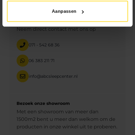
Aanpassen
Hulp of advies?
Neem direct contact met ons op
071 - 542 68 36
06 383 211 71
info@abcsleepcenter.nl
Bezoek onze showroom
Met een showroom van meer dan
1500m2 bent u meer dan welkom om de
producten in onze winkel uit te proberen.