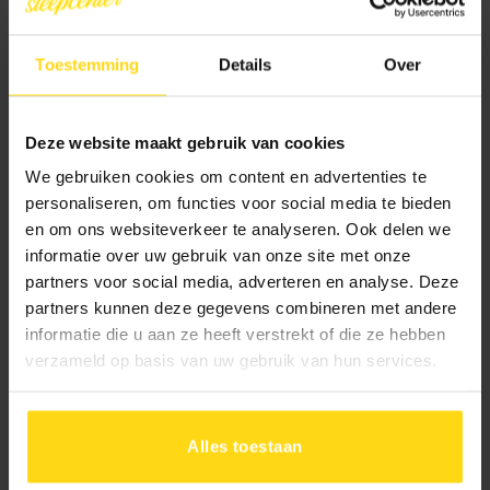
10% aanbetalen
In 1 keer betalen
Toestemming
Details
Over
Rest bij levering
Deze website maakt gebruik van cookies
Toevoegen aan winkelwagen
We gebruiken cookies om content en advertenties te
personaliseren, om functies voor social media te bieden
en om ons websiteverkeer te analyseren. Ook delen we
informatie over uw gebruik van onze site met onze
Beschrijving
partners voor social media, adverteren en analyse. Deze
partners kunnen deze gegevens combineren met andere
Specificaties
informatie die u aan ze heeft verstrekt of die ze hebben
verzameld op basis van uw gebruik van hun services.
Alles toestaan