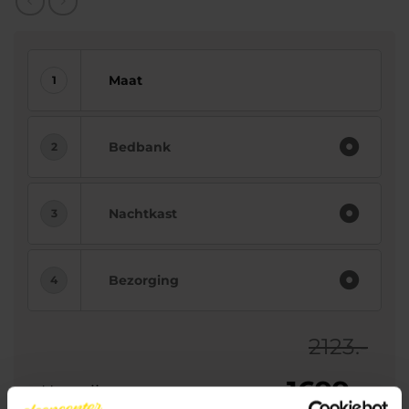
Maat
Bedbank
Nachtkast
Bezorging
2123.-
1699.-
Uw prijs: