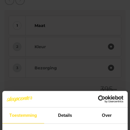
Maat
Kleur
Bezorging
395.-
345.-
Uw prijs:
Toestemming
Details
Over
Toevoegen aan winkelwagen