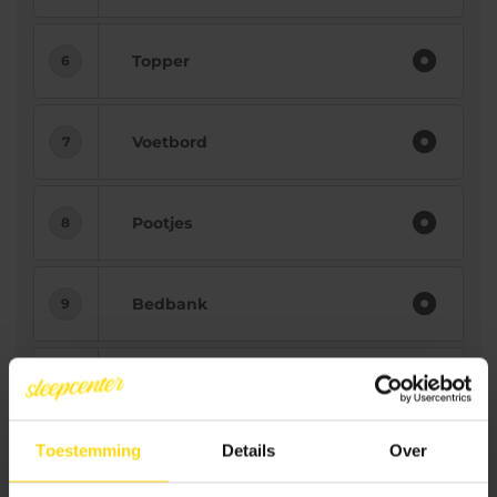
Topper
Voetbord
Pootjes
Bedbank
Nachtkast
Toestemming
Details
Over
Bezorging