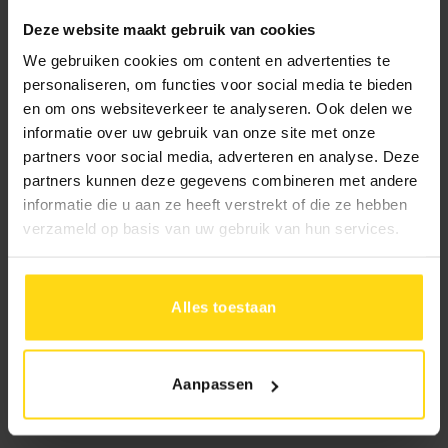
Deze website maakt gebruik van cookies
1421.-
We gebruiken cookies om content en advertenties te
995.-
personaliseren, om functies voor social media te bieden
Uw prijs:
en om ons websiteverkeer te analyseren. Ook delen we
informatie over uw gebruik van onze site met onze
partners voor social media, adverteren en analyse. Deze
10% aanbetalen
In 1 keer betalen
partners kunnen deze gegevens combineren met andere
Rest bij levering
informatie die u aan ze heeft verstrekt of die ze hebben
verzameld op basis van uw gebruik van hun services.
Levertijd
:
Bezorging:
4 tot 8 weken
Alles toestaan
Afhalen:
2
tot 4 weken
Toevoegen aan winkelwagen
Aanpassen