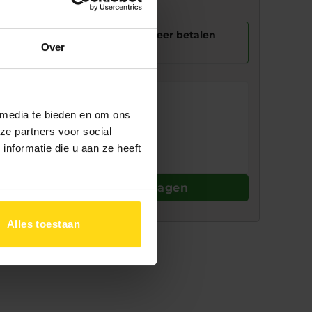
nbetalen
In 1 keer betalen
Over
evering
ijd:
 media te bieden en om ons
rging:
4 tot 8 weken
ze partners voor social
en:
2
tot 4 weken
nformatie die u aan ze heeft
Toevoegen aan winkelwagen
Alles toestaan