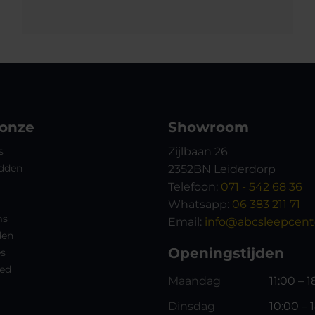
 onze
Showroom
s
Zijlbaan 26
dden
2352BN Leiderdorp
Telefoon:
071 - 542 68 36
Whatsapp:
06 383 211 71
ms
Email:
info@abcsleepcente
den
Openingstijden
es
ed
Maandag
11:00 – 
Dinsdag
10:00 – 