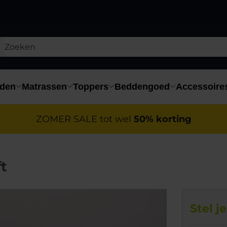
den
Matrassen
Toppers
Beddengoed
Accessoire
ZOMER SALE tot wel
50% korting
t
Stel j