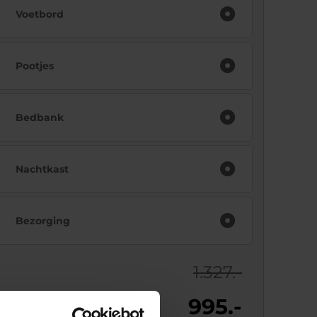
Voetbord
Pootjes
Bedbank
Nachtkast
Bezorging
1.327.-
995.-
js: