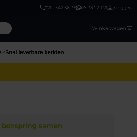
071 - 542 68 36
06 383 211 71
Inloggen
Winkelwagen
s
Snel leverbare bedden
e boxspring samen