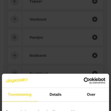
Topper
Voetbord
Pootjes
Bedbank
Nachtkast
Bezorging
Toestemming
Details
Over
1.247.-