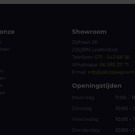
 onze
Showroom
s
Zijlbaan 26
dden
2352BN Leiderdorp
Telefoon:
071 - 542 68 36
Whatsapp:
06 383 211 71
ms
Email:
info@abcsleepcente
den
Openingstijden
es
ed
Maandag
11:00 – 
Dinsdag
10:00 – 
Woensdag
10:00 – 
Donderdag
10:00 – 