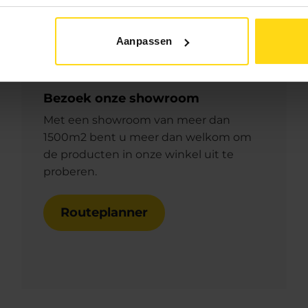
Aanpassen
Bezoek onze showroom
Met een showroom van meer dan
1500m2 bent u meer dan welkom om
de producten in onze winkel uit te
proberen.
Routeplanner