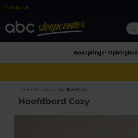
Trustpilot
Boxsprings
Opbergbed
Home
/
Producten
/
Hoofdbord Cozy
Hoofdbord Cozy