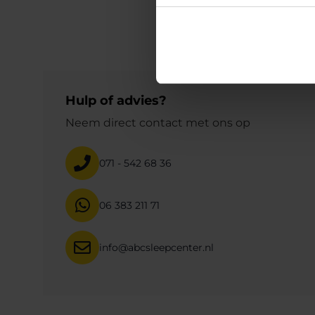
Hulp of advies?
Neem direct contact met ons op
071 - 542 68 36
06 383 211 71
info@abcsleepcenter.nl