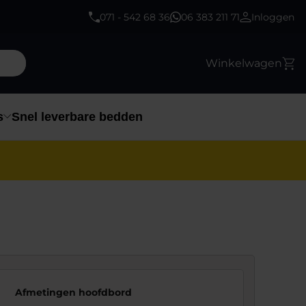
071 - 542 68 36
06 383 211 71
Inloggen
Winkelwagen
s
Snel leverbare bedden
Afmetingen hoofdbord