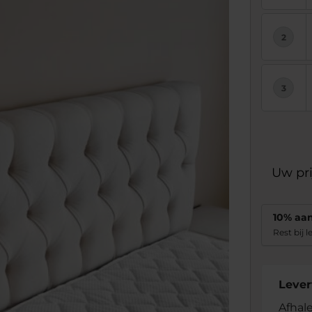
Uw pri
10% aa
Rest bij l
Levert
Afhal