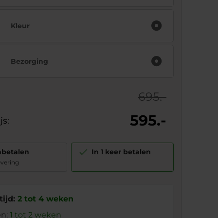
Kleur
Bezorging
695.-
595.-
js:
nbetalen
In 1 keer betalen
evering
ijd:
2 tot 4 weken
en:
1 tot 2 weken