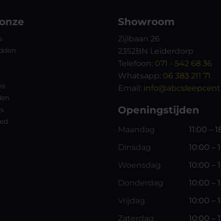
 onze
Showroom
s
Zijlbaan 26
dden
2352BN Leiderdorp
Telefoon:
071 - 542 68 36
Whatsapp:
06 383 211 71
ms
Email:
info@abcsleepcente
den
Openingstijden
es
ed
Maandag
11:00 – 
Dinsdag
10:00 – 
Woensdag
10:00 – 
Donderdag
10:00 – 
Vrijdag
10:00 – 
Zaterdag
10:00 – 