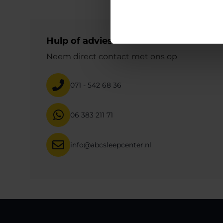
Hulp of advies?
Neem direct contact met ons op
071 - 542 68 36
06 383 211 71
info@abcsleepcenter.nl