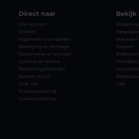
Direct naar
Bekijk
Mijn account
Boxspring
Contact
Opbergbe
Algemene voorwaarden
Matrassen
Bezorging en Montage
Toppers
Retourneren of omruilen
Bedbode
Garantie en service
Hoofdbor
Betaalmogelijkheden
Accessoir
Betalen via in3
Beddengo
Over ons
Sale
Privacyverklaring
Cookieverklaring