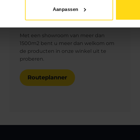
Aanpassen
Bezoek onze showroom
Met een showroom van meer dan
1500m2 bent u meer dan welkom om
de producten in onze winkel uit te
proberen.
Routeplanner