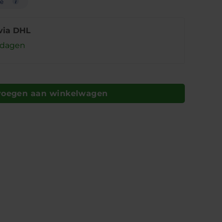
te
via DHL
rkdagen
voegen aan winkelwagen