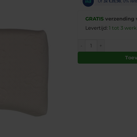
Of
3x €39,98
, 0% ren
GRATIS
verzending 
Levertijd:
1 tot 3 we
Toe