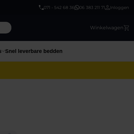
071 - 542 68 36
06 383 211 71
Inloggen
Winkelwagen
s
Snel leverbare bedden