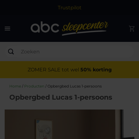
Trustpilot
ZOMER SALE tot wel
50% korting
Home
/
Producten
/
Opbergbed Lucas 1-persoons
Opbergbed Lucas 1-persoons