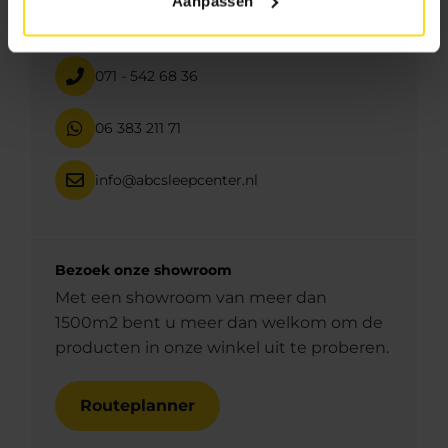
Aanpassen
Neem direct contact met ons op
071 - 542 68 36
06 383 211 71
info@abcsleepcenter.nl
Bezoek onze showroom
Met een showroom van meer dan
1500m2 bent u meer dan welkom om de
producten in onze winkel uit te proberen.
Routeplanner