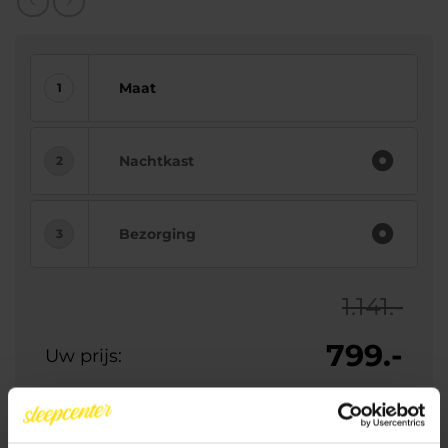
Maat
Nachtkast
Bezorging
1.141.-
799.-
Uw prijs:
10% aanbetalen
In 1 keer betalen
Rest bij levering