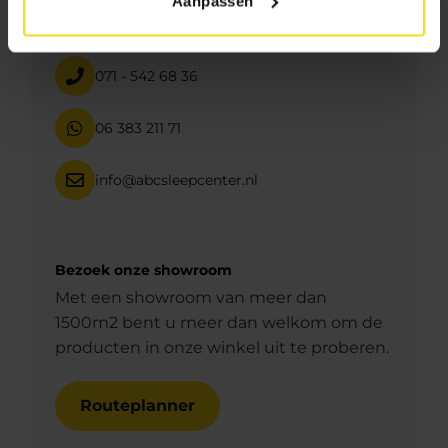
Aanpassen
Neem direct contact met ons op
071 - 542 68 36
06 383 211 71
info@abcsleepcenter.nl
Bezoek onze showroom
Met een showroom van meer dan
1500m2 bent u meer dan welkom om de
producten in onze winkel uit te proberen.
Routeplanner