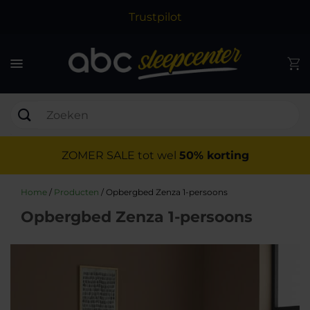
Trustpilot
ZOMER SALE tot wel
50% korting
Home
/
Producten
/
Opbergbed Zenza 1-persoons
Opbergbed Zenza 1-persoons