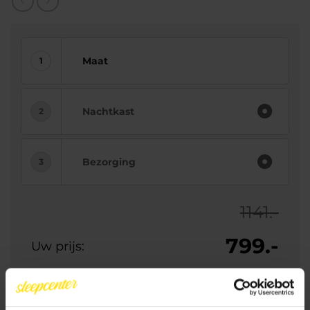
Maat
Nachtkast
Bezorging
1141.-
799.-
Uw prijs:
10% aanbetalen
In 1 keer betalen
Rest bij levering