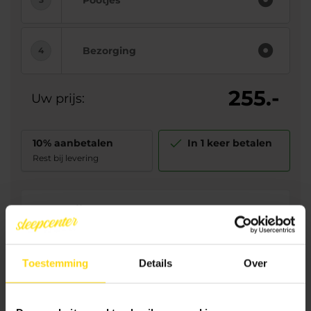
Bezorging
255.-
Uw prijs:
10% aanbetalen
In 1 keer betalen
Rest bij levering
Levertijd:
2 tot 4 weken
Afhalen:
1 tot 2 weken
Toestemming
Details
Over
Toevoegen aan winkelwagen