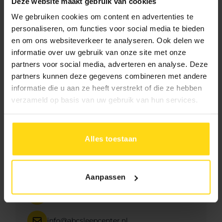
Deze website maakt gebruik van cookies
We gebruiken cookies om content en advertenties te
Beschrijving
personaliseren, om functies voor social media te bieden
en om ons websiteverkeer te analyseren. Ook delen we
informatie over uw gebruik van onze site met onze
partners voor social media, adverteren en analyse. Deze
partners kunnen deze gegevens combineren met andere
informatie die u aan ze heeft verstrekt of die ze hebben
verzameld op basis van uw gebruik van hun services.
Hulp of advies?
Alles toestaan
Neem direct contact met ons op
071 - 542 68 36
Aanpassen
06 383 211 71
info@abcsleepcenter.nl