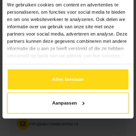
Beschrijving
We gebruiken cookies om content en advertenties te
personaliseren, om functies voor social media te bieden
en om ons websiteverkeer te analyseren. Ook delen we
informatie over uw gebruik van onze site met onze
partners voor social media, adverteren en analyse. Deze
partners kunnen deze gegevens combineren met andere
informatie die u aan ze heeft verstrekt of die ze hebben
verzameld op basis van uw gebruik van hun services.
Hulp of advies?
Neem direct contact met ons op
Alles toestaan
071 - 542 68 36
Aanpassen
06 383 211 71
info@abcsleepcenter.nl