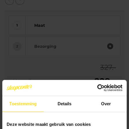
Maat
Bezorging
327.-
229.-
Uw prijs:
Toevoegen aan winkelwagen
Toestemming
Details
Over
Deze website maakt gebruik van cookies