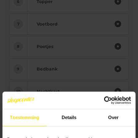
Topper
Voetbord
Pootjes
Bedbank
Nachtkast
Bezorging
Toestemming
Details
Over
3.658.-