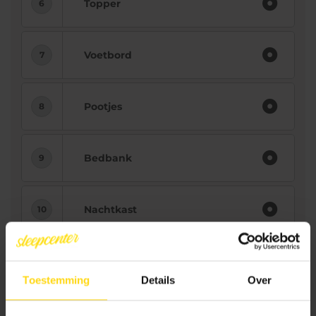
Topper
Voetbord
Pootjes
Bedbank
Nachtkast
Bezorging
Toestemming
Details
Over
3.492.-