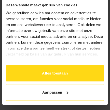
Deze website maakt gebruik van cookies
2.095.-
Uw prijs:
We gebruiken cookies om content en advertenties te
personaliseren, om functies voor social media te bieden
en om ons websiteverkeer te analyseren. Ook delen we
10% aanbetalen
In 1 keer betalen
informatie over uw gebruik van onze site met onze
Rest bij levering
partners voor social media, adverteren en analyse. Deze
partners kunnen deze gegevens combineren met andere
informatie die u aan ze heeft verstrekt of die ze hebben
Levertijd:
verzameld op basis van uw gebruik van hun services.
Bezorging:
4 tot 8 weken
Alles toestaan
Afhalen:
2
tot 4 weken
Toevoegen aan winkelwagen
Aanpassen