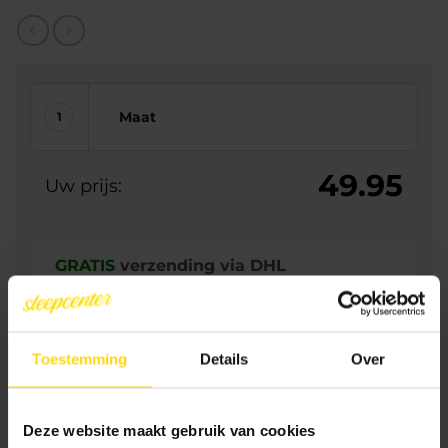
Maat
49.95
Uw prijs:
GRATIS
verzending via DHL
Levertijd:
1 tot 3 werkdagen
Toevoegen aan winkelwagen
Toestemming
Details
Over
Deze website maakt gebruik van cookies