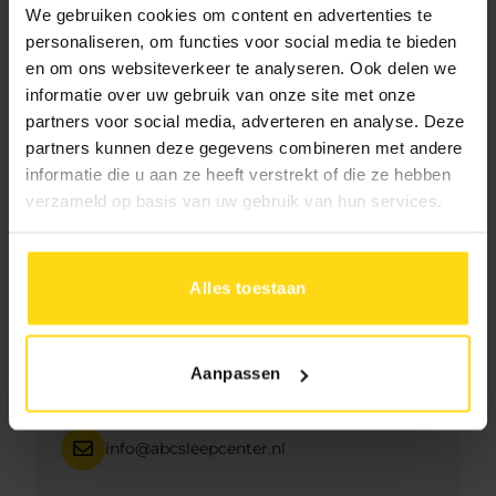
Beschrijving
We gebruiken cookies om content en advertenties te
personaliseren, om functies voor social media te bieden
en om ons websiteverkeer te analyseren. Ook delen we
informatie over uw gebruik van onze site met onze
partners voor social media, adverteren en analyse. Deze
partners kunnen deze gegevens combineren met andere
informatie die u aan ze heeft verstrekt of die ze hebben
verzameld op basis van uw gebruik van hun services.
Hulp of advies?
Neem direct contact met ons op
Alles toestaan
071 - 542 68 36
Aanpassen
06 383 211 71
info@abcsleepcenter.nl