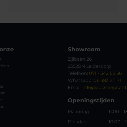
 onze
Showroom
s
Zijlbaan 26
dden
2352BN Leiderdorp
Telefoon:
071 - 542 68 36
Whatsapp:
06 383 211 71
ms
Email:
info@abcsleepcente
den
Openingstijden
es
ed
Maandag
11:00 – 
Dinsdag
10:00 – 