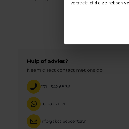
verstrekt of die ze hebben v
Hulp of advies?
Neem direct contact met ons op
071 - 542 68 36
06 383 211 71
info@abcsleepcenter.nl