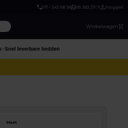
071 - 542 68 36
06 383 211 71
Inloggen
Winkelwagen
s
Snel leverbare bedden
Maat